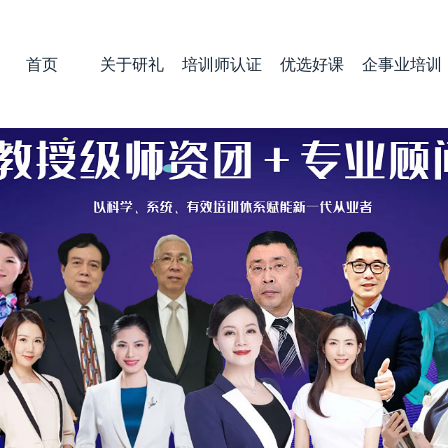
首页
关于研礼
培训师认证
优选好课
企事业培训
关于研礼
高级礼仪培训师
企事业培训
联系我们
高级礼仪水平测评师
培训需求
高级幼儿礼仪培训师
情商培训师
形象管理师
经络形体培训师