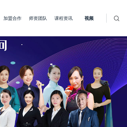
加盟合作
师资团队
课程资讯
视频
招生资讯
时淑妍讲礼仪
培训动态
往期师资培训回顾
行业动态
礼仪协会视频
疑问解答
礼仪知识
礼仪事业合伙人