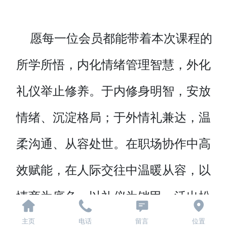
愿每一位会员都能带着本次课程的
所学所悟，内化情绪管理智慧，外化
礼仪举止修养。于内修身明智，安放
情绪、沉淀格局；于外情礼兼达，温
柔沟通、从容处世。在职场协作中高
效赋能，在人际交往中温暖从容，以
情商为底色、以礼仪为铠甲，活出松
弛自在、通透从容的人生状态，奔赴
主页
电话
留言
位置