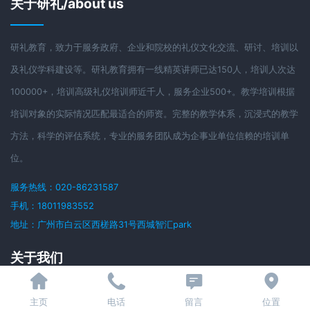
关于研礼/about us
研礼教育，致力于服务政府、企业和院校的礼仪文化交流、研讨、培训以
及礼仪学科建设等。研礼教育拥有一线精英讲师已达150人，培训人次达
100000+，培训高级礼仪培训师近千人，服务企业500+。教学培训根据
培训对象的实际情况匹配最适合的师资。完整的教学体系，沉浸式的教学
方法，科学的评估系统，专业的服务团队成为企事业单位信赖的培训单
位。
服务热线：020-86231587
手机：18011983552
地址：广州市白云区西槎路31号西城智汇park
关于我们
首页
主页
电话
留言
位置