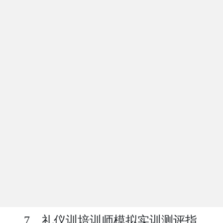
3、商务礼仪、政务礼仪、服务礼
仪、社交礼仪在企事业单位中的实际
应用梳理。
4、如何开发课程，建立培训体系，
挖掘礼仪项目及礼仪操的编排方法。
5、结果导向教学法、参与式教学法
等艺术表现及教学方法。
6、职业培训师个人魅力及服装搭
配。
7、礼仪训培训师模拟实训测评指