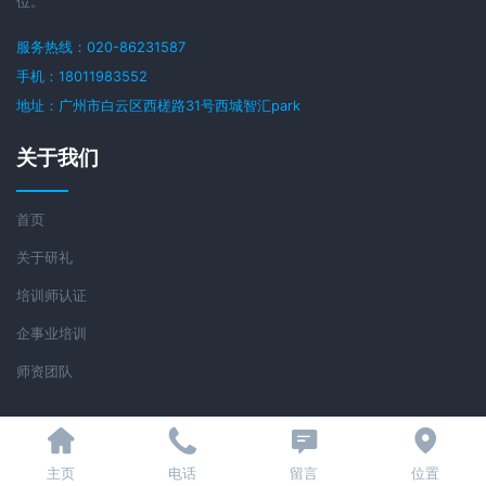
位。
服务热线：020-86231587
手机：18011983552
地址：广州市白云区西槎路31号西城智汇park
关于我们
首页
关于研礼
培训师认证
企事业培训
师资团队
关注我们
主页
电话
留言
位置